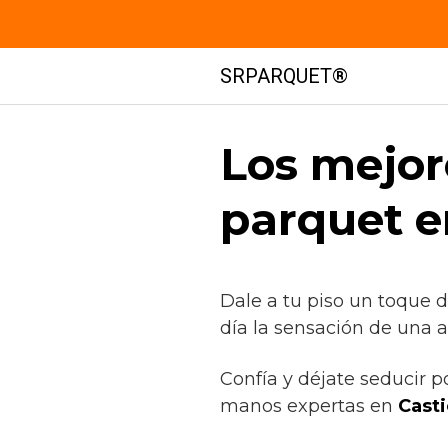
Saltar
SRPARQUET®
al
contenido
Los mejor
parquet e
Dale a tu piso un toque 
día la sensación de una a
Confía y déjate seducir p
manos expertas en
Casti