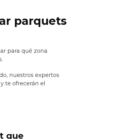
car parquets
car para qué zona
.
do, nuestros expertos
y te ofrecerán el
et que