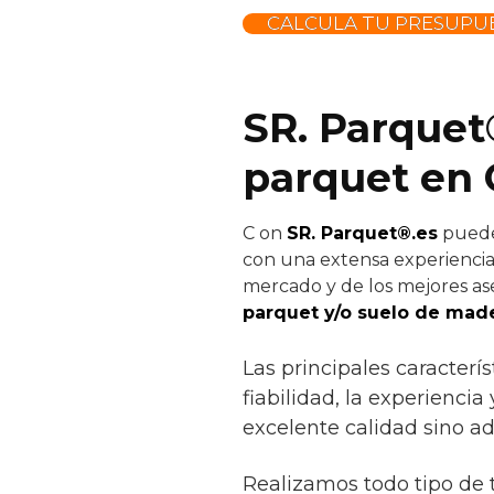
CALCULA TU PRESUPU
SR. Parquet
parquet en C
C
on
SR. Parquet®.es
puedes
con una extensa experiencia 
mercado y de los mejores ase
parquet y/o suelo de made
Las principales caracter
fiabilidad, la experienci
excelente calidad sino a
Realizamos todo tipo de 