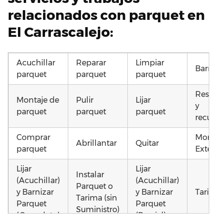
relacionados con parquet en
El Carrascalejo:
Acuchillar
Reparar
Limpiar
Barni
parquet
parquet
parquet
Resta
Montaje de
Pulir
Lijar
y
parquet
parquet
parquet
recup
Comprar
Monta
Abrillantar
Quitar
parquet
Exteri
Lijar
Lijar
Instalar
(Acuchillar)
(Acuchillar)
Parquet o
y Barnizar
y Barnizar
Tarim
Tarima (sin
Parquet
Parquet
Suministro)
(Completo)
(Parcial)