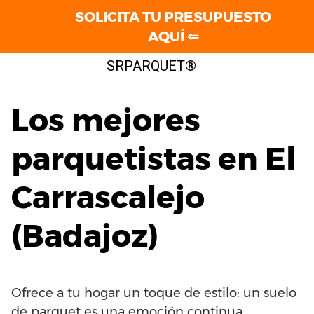
SOLICITA TU PRESUPUESTO
AQUÍ ⇐
Saltar
SRPARQUET®
al
contenido
Los mejores
parquetistas en El
Carrascalejo
(Badajoz)
Ofrece a tu hogar un toque de estilo: un suelo
de parquet es una emoción continua.