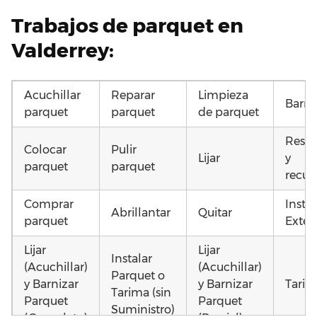
Trabajos de parquet en
Valderrey:
Acuchillar
Reparar
Limpieza
Barni
parquet
parquet
de parquet
Resta
Colocar
Pulir
Lijar
y
parquet
parquet
recup
Comprar
Insta
Abrillantar
Quitar
parquet
Exteri
Lijar
Lijar
Instalar
(Acuchillar)
(Acuchillar)
Parquet o
y Barnizar
y Barnizar
Tarim
Tarima (sin
Parquet
Parquet
Suministro)