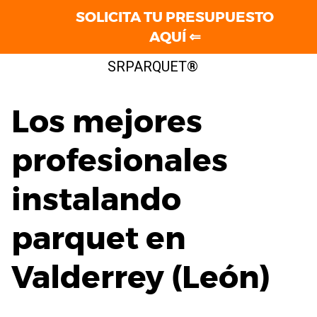
SOLICITA TU PRESUPUESTO
AQUÍ ⇐
Saltar
SRPARQUET®
al
contenido
Los mejores
profesionales
instalando
parquet en
Valderrey (León)