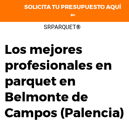
SOLICITA TU PRESUPUESTO AQUÍ
⇐
Saltar
SRPARQUET®
al
contenido
Los mejores
profesionales en
parquet en
Belmonte de
Campos (Palencia)