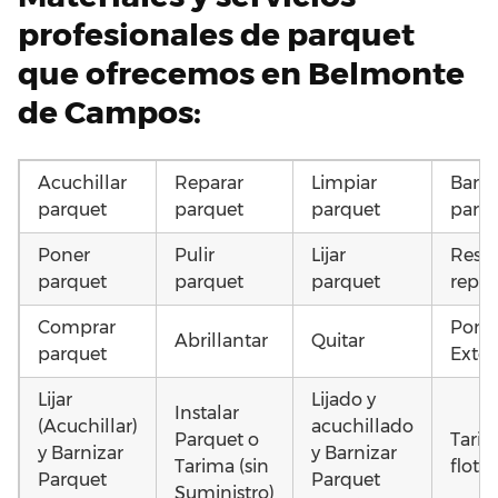
profesionales de parquet
que ofrecemos en Belmonte
de Campos:
Acuchillar
Reparar
Limpiar
Barni
parquet
parquet
parquet
parq
Poner
Pulir
Lijar
Resta
parquet
parquet
parquet
repar
Comprar
Pone
Abrillantar
Quitar
parquet
Exter
Lijar
Lijado y
Instalar
(Acuchillar)
acuchillado
Parquet o
Tari
y Barnizar
y Barnizar
Tarima (sin
flota
Parquet
Parquet
Suministro)