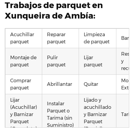
Trabajos de parquet en
Xunqueira de Ambía:
Acuchillar
Reparar
Limpieza
Barni
parquet
parquet
de parquet
Resta
Montaje de
Pulir
Lijar
y
parquet
parquet
parquet
recup
Comprar
Mont
Abrillantar
Quitar
parquet
Exter
Lijar
Lijado y
Instalar
(Acuchillar)
acuchillado
Parquet o
y Barnizar
y Barnizar
Tarim
Tarima (sin
Parquet
Parquet
Suministro)
(Completo)
(Parcial)