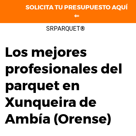
SOLICITA TU PRESUPUESTO AQUÍ
⇐
Saltar
SRPARQUET®
al
contenido
Los mejores
profesionales del
parquet en
Xunqueira de
Ambía (Orense)