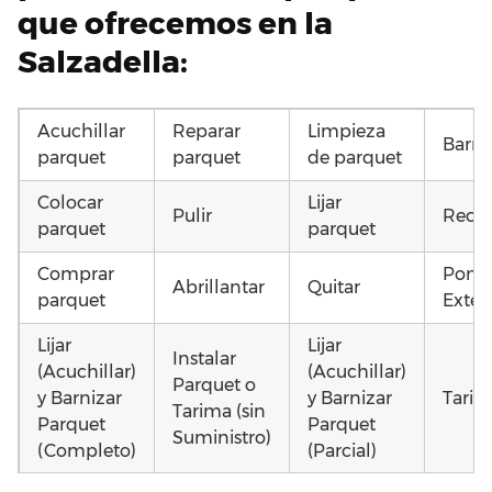
que ofrecemos en la
Salzadella:
Acuchillar
Reparar
Limpieza
Barni
parquet
parquet
de parquet
Colocar
Lijar
Pulir
Recup
parquet
parquet
Comprar
Poner
Abrillantar
Quitar
parquet
Exteri
Lijar
Lijar
Instalar
(Acuchillar)
(Acuchillar)
Parquet o
y Barnizar
y Barnizar
Tarim
Tarima (sin
Parquet
Parquet
Suministro)
(Completo)
(Parcial)