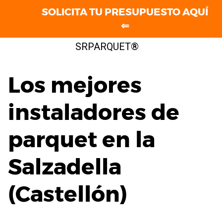
SOLICITA TU PRESUPUESTO AQUÍ
⇐
Saltar
SRPARQUET®
al
contenido
Los mejores
instaladores de
parquet en la
Salzadella
(Castellón)