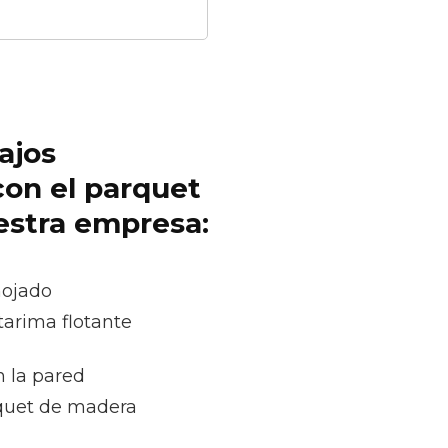
ajos
con el parquet
uestra empresa:
mojado
tarima flotante
n la pared
quet de madera