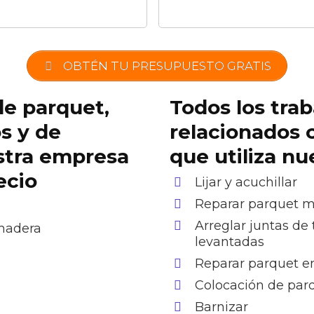
OBTÉN TU PRESUPUESTO GRATIS
de parquet,
Todos los trab
os y de
relacionados 
stra empresa
que utiliza n
ecio
Lijar y acuchillar
Reparar parquet 
Arreglar juntas de 
 madera
levantadas
Reparar parquet e
Colocación de par
Barnizar