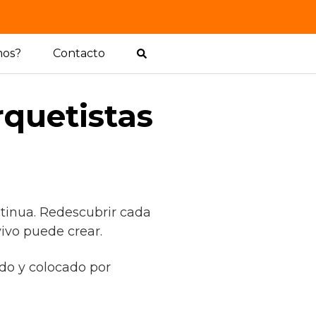
mos?
Contacto
rquetistas
ntinua. Redescubrir cada
vivo puede crear.
ado y colocado por