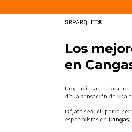
Saltar
SRPARQUET®
al
contenido
Los mejor
en Cangas
Proporciona a tu piso un
día la sensación de una a
Déjate seducir por la her
especialistas en
Cangas
,