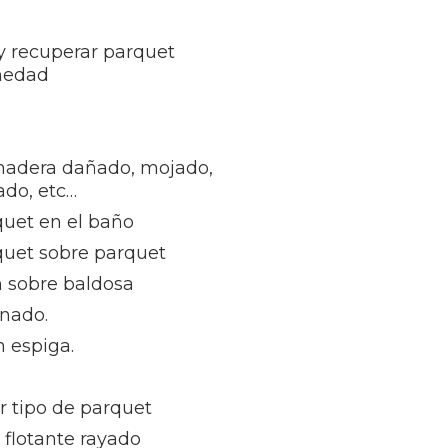
 y recuperar parquet
medad
madera dañado, mojado,
ñado, etc…
quet en el baño
quet sobre parquet
n sobre baldosa
inado.
 espiga.
r tipo de parquet
flotante rayado