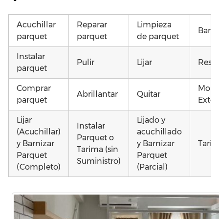
Acuchillar
Reparar
Limpieza
Barni
parquet
parquet
de parquet
Instalar
Pulir
Lijar
Resta
parquet
Comprar
Mont
Abrillantar
Quitar
parquet
Exter
Lijar
Lijado y
Instalar
(Acuchillar)
acuchillado
Parquet o
y Barnizar
y Barnizar
Tarim
Tarima (sin
Parquet
Parquet
Suministro)
(Completo)
(Parcial)
Poner
Colocar
Colocar
parquet o
parquet o
parquet o
Otros
Tarima
Tarima
Tarima
como