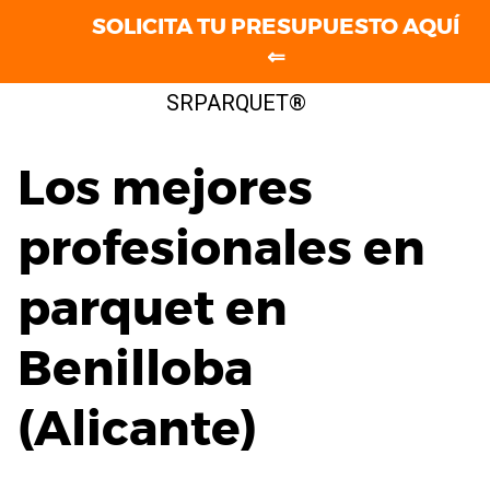
SOLICITA TU PRESUPUESTO AQUÍ
⇐
Saltar
SRPARQUET®
al
contenido
Los mejores
profesionales en
parquet en
Benilloba
(Alicante)