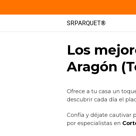
Saltar
SRPARQUET®
al
contenido
Los mejor
Aragón (T
Ofrece a tu casa un toqu
descubrir cada día el pla
Confía y déjate cautivar 
por especialistas en
Cort