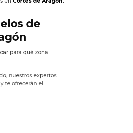
os en
Cortes de Aragón.
uelos de
ragón
icar para qué zona
do, nuestros expertos
y te ofrecerán el