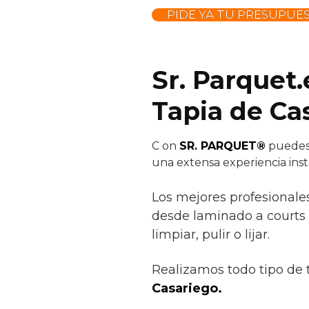
PIDE YA TU PRESUPUE
Sr. Parquet.
Tapia de Ca
C
on
SR. PARQUET®
puedes 
una extensa experiencia ins
Los mejores profesionale
desde laminado a courts y
limpiar, pulir o lijar.
Realizamos todo tipo de 
Casariego.