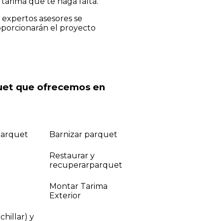
tarima que te haga falta.
s expertos asesores se
roporcionarán el proyecto
quet que ofrecemos en
parquet
Barnizar parquet
Restaurar y
recuperarparquet
Montar Tarima
Exterior
chillar) y