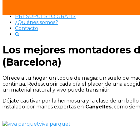
Saltar
SRPARQUET®
al
PRESUPUESTO GRATIS
contenido
¿Quiénes somos?
Contacto
Los mejores montadores d
(Barcelona)
Ofrece a tu hogar un toque de magia: un suelo de ma
continua. Redescubrir cada día el placer de una acog
un material natural y vivo puede transmitir.
Déjate cautivar por la hermosura y la clase de un bell
instalado por manos expertas en
Canyelles
, como sie
viva parquet