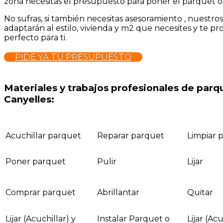
zona necesitas el presupuesto para poner el parquet o 
No sufras, si también necesitas asesoramiento , nuestro
adaptarán al estilo, vivienda y m2 que necesites y te p
perfecto para ti.
PIDE YA TU PRESUPUESTO
Materiales y trabajos profesionales de par
Canyelles:
Acuchillar parquet
Reparar parquet
Limpiar 
Poner parquet
Pulir
Lijar
Comprar parquet
Abrillantar
Quitar
Lijar (Acuchillar) y
Instalar Parquet o
Lijar (Acu