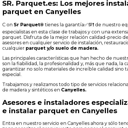
SR. Parquet.es: Los mejores insta
parquet en Canyelles
C
on
Sr Parquet®
tienes la garantía✅💯❗ de nuestro e
especialistas en esta clase de trabajos y con una exten
parquet. Disfruta de la mejor relación calidad-precio d
asesores en cualquier servicio de instalación, restaurac
cualquier
parquet y/o suelo de madera.
Las principales características que han hecho de nuest
son la fiabilidad, la profesionalidad y, más que nada, la 
garantizar no solo materiales de increíble calidad sino
especial.
Trabajamos y realizamos todo tipo de servicios relacio
de madera y sintéticos en
Canyelles.
Asesores e instaladores especiali
e instalar parquet en Canyelles
Entra en nuestro servicio en Canyelles ahora y sólo ten