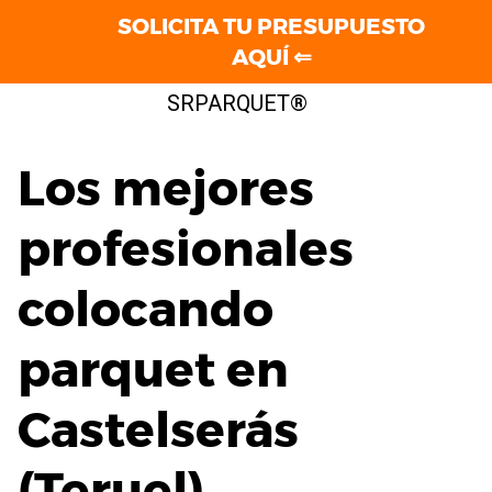
SOLICITA TU PRESUPUESTO
AQUÍ ⇐
Saltar
SRPARQUET®
al
contenido
Los mejores
profesionales
colocando
parquet en
Castelserás
(Teruel)