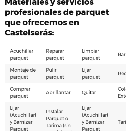
Materiales y servicios
profesionales de parquet
que ofrecemos en
Castelserás:
Acuchillar
Reparar
Limpiar
Barni
parquet
parquet
parquet
Montaje de
Pulir
Lijar
Recup
parquet
parquet
parquet
Comprar
Coloc
Abrillantar
Quitar
parquet
Exteri
Lijar
Lijar
Instalar
(Acuchillar)
(Acuchillar)
Parquet o
y Barnizar
y Barnizar
Tarim
Tarima (sin
Parquet
Parquet