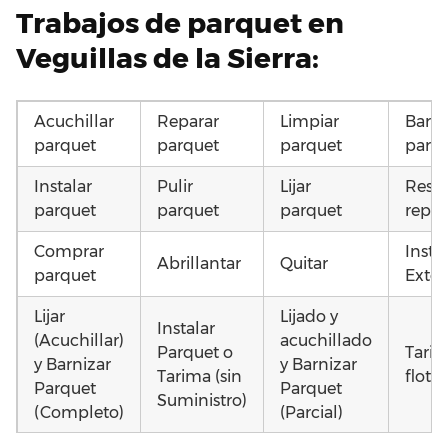
Trabajos de parquet en
Veguillas de la Sierra:
Acuchillar
Reparar
Limpiar
Barni
parquet
parquet
parquet
parq
Instalar
Pulir
Lijar
Resta
parquet
parquet
parquet
repar
Comprar
Insta
Abrillantar
Quitar
parquet
Exter
Lijar
Lijado y
Instalar
(Acuchillar)
acuchillado
Parquet o
Tari
y Barnizar
y Barnizar
Tarima (sin
flota
Parquet
Parquet
Suministro)
(Completo)
(Parcial)