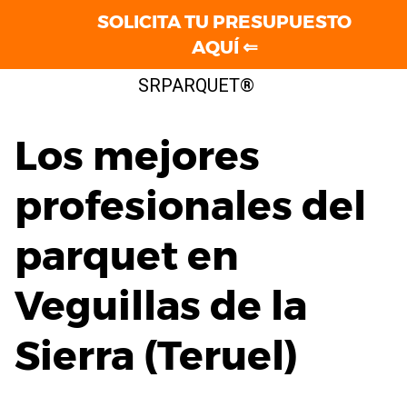
SOLICITA TU PRESUPUESTO
AQUÍ ⇐
Saltar
SRPARQUET®
al
contenido
Los mejores
profesionales del
parquet en
Veguillas de la
Sierra (Teruel)