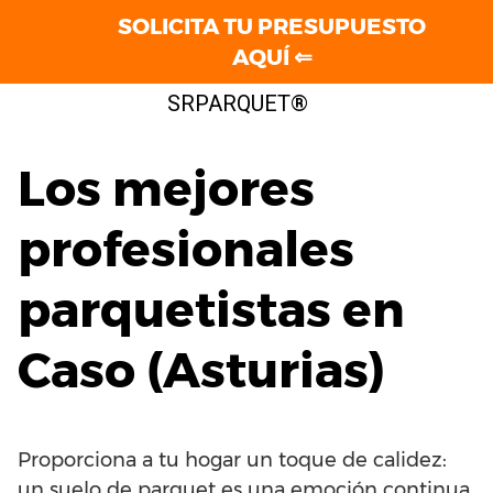
SOLICITA TU PRESUPUESTO
AQUÍ ⇐
Saltar
SRPARQUET®
al
contenido
Los mejores
profesionales
parquetistas en
Caso (Asturias)
Proporciona a tu hogar un toque de calidez:
un suelo de parquet es una emoción continua.