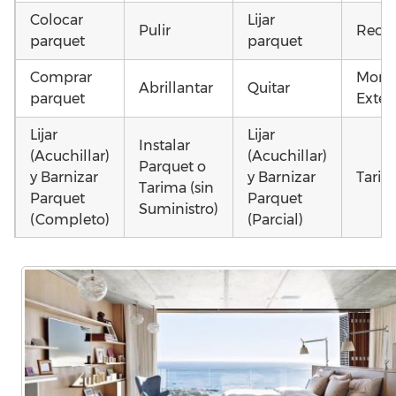
Colocar
Lijar
Pulir
Recup
parquet
parquet
Comprar
Monta
Abrillantar
Quitar
parquet
Exteri
Lijar
Lijar
Instalar
(Acuchillar)
(Acuchillar)
Parquet o
y Barnizar
y Barnizar
Tarim
Tarima (sin
Parquet
Parquet
Suministro)
(Completo)
(Parcial)
Instalar
Instalar
Colocar
parquet o
parquet o
parquet o
Otros
Tarima
Tarima
Tarima
como 
Local
Vivienda
Vivienda
parqu
Comercial
(Completa)
(Parcial)