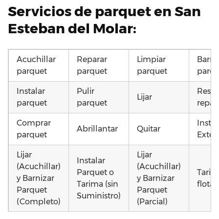
Servicios de parquet en San
Esteban del Molar:
Acuchillar
Reparar
Limpiar
Barni
parquet
parquet
parquet
parqu
Instalar
Pulir
Resta
Lijar
parquet
parquet
repar
Comprar
Insta
Abrillantar
Quitar
parquet
Exteri
Lijar
Lijar
Instalar
(Acuchillar)
(Acuchillar)
Parquet o
Tarim
y Barnizar
y Barnizar
Tarima (sin
flota
Parquet
Parquet
Suministro)
(Completo)
(Parcial)