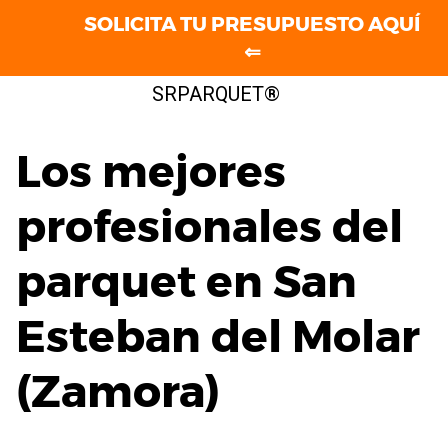
SOLICITA TU PRESUPUESTO AQUÍ
⇐
Saltar
SRPARQUET®
al
contenido
Los mejores
profesionales del
parquet en San
Esteban del Molar
(Zamora)