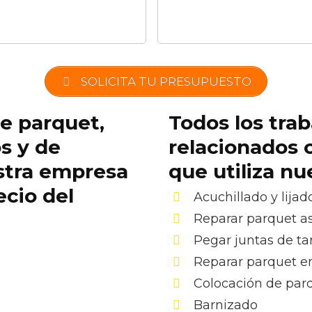
SOLICITA TU PRESUPUESTO
de parquet,
Todos los trab
os y de
relacionados 
stra empresa
que utiliza n
ecio del
Acuchillado y lijad
Reparar parquet as
Pegar juntas de ta
Reparar parquet e
Colocación de par
Barnizado