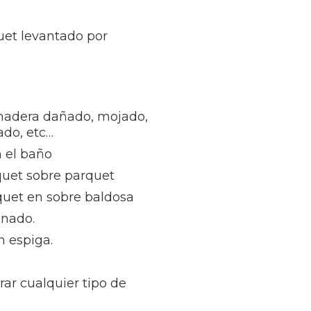
uet levantado por
madera dañado, mojado,
ñado, etc…
 el baño
quet sobre parquet
quet en sobre baldosa
inado.
n espiga.
rar cualquier tipo de