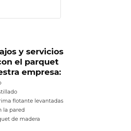
ajos y servicios
con el parquet
uestra empresa:
o
tillado
rima flotante levantadas
n la pared
quet de madera