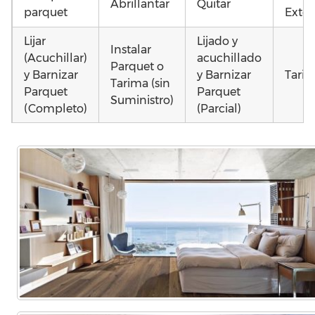
Abrillantar
Quitar
parquet
Exter
Lijar
Lijado y
Instalar
(Acuchillar)
acuchillado
Parquet o
y Barnizar
y Barnizar
Tarim
Tarima (sin
Parquet
Parquet
Suministro)
(Completo)
(Parcial)
Poner
Poner
Instalar
parquet o
parquet o
parquet o
Otros
Tarima
Tarima
Tarima
como
Local
Vivienda
Vivienda
parq
Comercial
(Completa)
(Parcial)