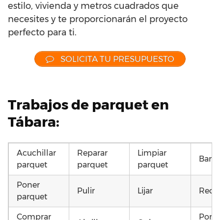
estilo, vivienda y metros cuadrados que
necesites y te proporcionarán el proyecto
perfecto para ti.
SOLICITA TU PRESUPUESTO
Trabajos de parquet en
Tábara:
Acuchillar
Reparar
Limpiar
Barni
parquet
parquet
parquet
Poner
Pulir
Lijar
Recu
parquet
Comprar
Pone