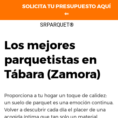
SOLICITA TU PRESUPUESTO AQUÍ
⇐
Saltar
SRPARQUET®
al
contenido
Los mejores
parquetistas en
Tábara (Zamora)
Proporciona a tu hogar un toque de calidez:
un suelo de parquet es una emoción continua.
Volver a descubrir cada día el placer de una
acogida íntima que tan solo un material