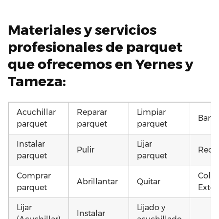
Materiales y servicios
profesionales de parquet
que ofrecemos en Yernes y
Tameza:
Acuchillar
Reparar
Limpiar
Barni
parquet
parquet
parquet
Instalar
Lijar
Pulir
Recu
parquet
parquet
Comprar
Coloc
Abrillantar
Quitar
parquet
Exter
Lijar
Lijado y
Instalar