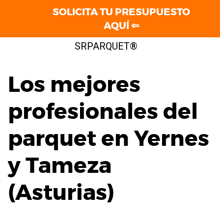
SOLICITA TU PRESUPUESTO
AQUÍ ⇐
Saltar
SRPARQUET®
al
contenido
Los mejores
profesionales del
parquet en Yernes
y Tameza
(Asturias)