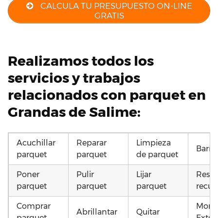
CALCULA TU PRESUPUESTO ON-LINE
GRATIS
Realizamos todos los
servicios y trabajos
relacionados con parquet en
Grandas de Salime:
Acuchillar
Reparar
Limpieza
Barni
parquet
parquet
de parquet
Poner
Pulir
Lijar
Resta
parquet
parquet
parquet
recup
Comprar
Monta
Abrillantar
Quitar
parquet
Exteri