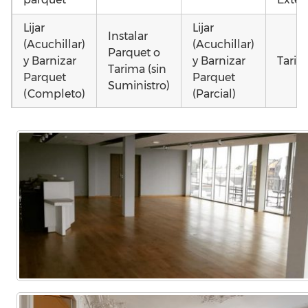
Lijar
Lijar
Instalar
(Acuchillar)
(Acuchillar)
Parquet o
y Barnizar
y Barnizar
Tarim
Tarima (sin
Parquet
Parquet
Suministro)
(Completo)
(Parcial)
Colocar
Instalar
Instalar
parquet o
parquet o
parquet o
Otros
Tarima
Tarima
Tarima
como 
Local
Vivienda
Vivienda
parq
Comercial
(Completa)
(Parcial)