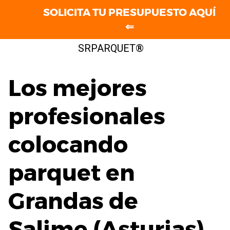
SOLICITA TU PRESUPUESTO AQUÍ
⇐
Saltar
SRPARQUET®
al
contenido
Los mejores
profesionales
colocando
parquet en
Grandas de
Salime (Asturias)