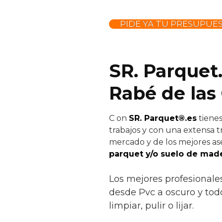
PIDE YA TU PRESUPUE
SR. Parquet
Rabé de las
C
on
SR. Parquet®.es
tienes
trabajos y con una extensa tr
mercado y de los mejores ase
parquet y/o suelo de made
Los mejores profesionale
desde Pvc a oscuro y todo 
limpiar, pulir o lijar.