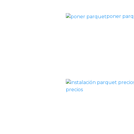
poner par
precios