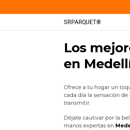
Saltar
SRPARQUET®
al
contenido
Los mejor
en Medell
Ofrece a tu hogar un toq
cada día la sensación de
transmitir.
Déjate cautivar por la be
manos expertas en
Medel