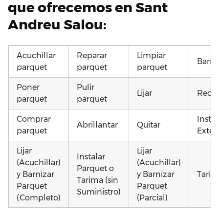
que ofrecemos en Sant
Andreu Salou:
Acuchillar
Reparar
Limpiar
Barni
parquet
parquet
parquet
Poner
Pulir
Lijar
Recup
parquet
parquet
Comprar
Insta
Abrillantar
Quitar
parquet
Exteri
Lijar
Lijar
Instalar
(Acuchillar)
(Acuchillar)
Parquet o
y Barnizar
y Barnizar
Tarim
Tarima (sin
Parquet
Parquet
Suministro)
(Completo)
(Parcial)
Colocar
Instalar
Montar