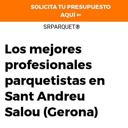
SOLICITA TU PRESUPUESTO
AQUÍ ⇐
Saltar
SRPARQUET®
al
contenido
Los mejores
profesionales
parquetistas en
Sant Andreu
Salou (Gerona)