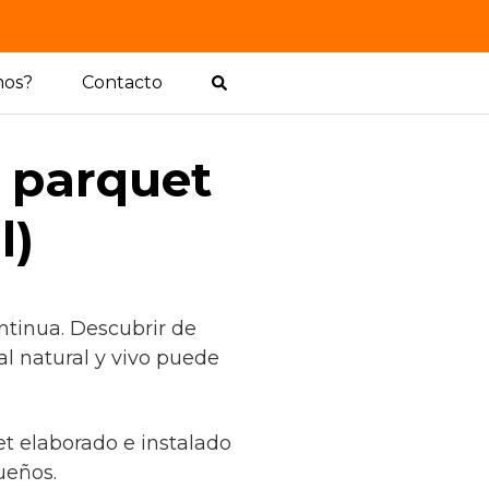
mos?
Contacto
l parquet
l)
ntinua. Descubrir de
l natural y vivo puede
et elaborado e instalado
ueños.