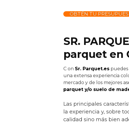
OBTÉN TU PRESUPUES
SR. PARQUET
parquet en 
C
on
Sr. Parquet.es
puedes c
una extensa experiencia colo
mercado y de los mejores ase
parquet y/o suelo de made
Las principales caracterí
la experiencia y, sobre to
calidad sino más bien ad