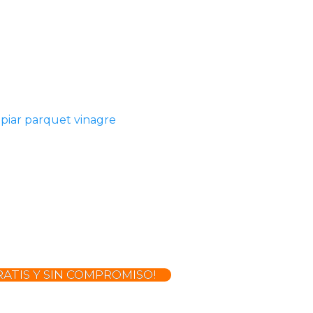
mpiar parquet vinagre
ATIS Y SIN COMPROMISO!