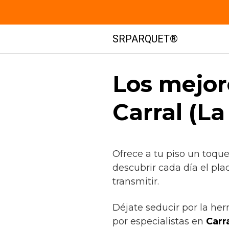
Saltar
SRPARQUET®
al
contenido
Los mejor
Carral (La
Ofrece a tu piso un toqu
descubrir cada día el pla
transmitir.
Déjate seducir por la her
por especialistas en
Carra