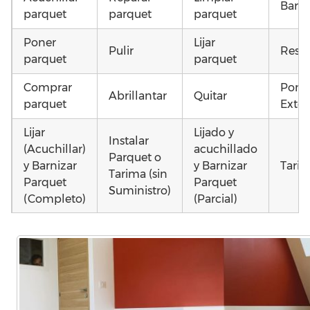
Barni
parquet
parquet
parquet
Poner
Lijar
Pulir
Resta
parquet
parquet
Comprar
Pone
Abrillantar
Quitar
parquet
Exter
Lijar
Lijado y
Instalar
(Acuchillar)
acuchillado
Parquet o
y Barnizar
y Barnizar
Tarim
Tarima (sin
Parquet
Parquet
Suministro)
(Completo)
(Parcial)
Colocar
Instalar
Colocar
parquet o
parquet o
parquet o
Otros
Tarima
Tarima
Tarima
como
Local
Vivienda
Vivienda
parqu
Comercial
(Completa)
(Parcial)