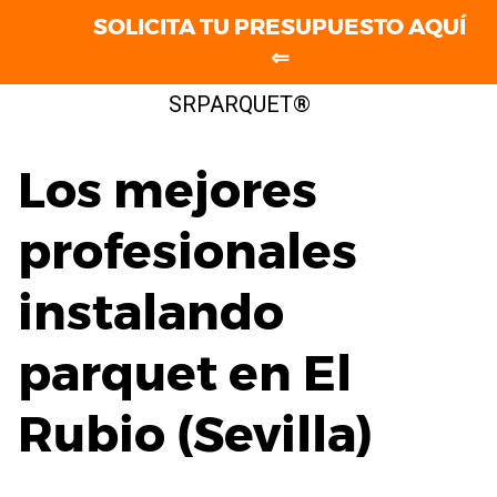
SOLICITA TU PRESUPUESTO AQUÍ
⇐
Saltar
SRPARQUET®
al
contenido
Los mejores
profesionales
instalando
parquet en El
Rubio (Sevilla)