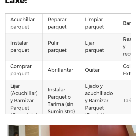
Laxe:
Acuchillar
Reparar
Limpiar
Barni
parquet
parquet
parquet
Resta
Instalar
Pulir
Lijar
y
parquet
parquet
parquet
recup
Comprar
Coloc
Abrillantar
Quitar
parquet
Exter
Lijar
Lijado y
Instalar
(Acuchillar)
acuchillado
Parquet o
y Barnizar
y Barnizar
Tarim
Tarima (sin
Parquet
Parquet
Suministro)
(Completo)
(Parcial)
Poner
Colocar
Montar
parquet o
parquet o
parquet o
Otros