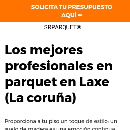
SOLICITA TU PRESUPUESTO
AQUÍ ⇐
Saltar
SRPARQUET®
al
contenido
Los mejores
profesionales en
parquet en Laxe
(La coruña)
Proporciona a tu piso un toque de estilo: un
suelo de madera es una emoción continua.