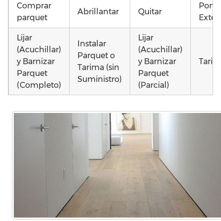
Comprar
Poner
Abrillantar
Quitar
parquet
Exteri
Lijar
Lijar
Instalar
(Acuchillar)
(Acuchillar)
Parquet o
y Barnizar
y Barnizar
Tarim
Tarima (sin
Parquet
Parquet
Suministro)
(Completo)
(Parcial)
Poner
Poner
Montar
parquet o
parquet o
parquet o
Otros
Tarima
Tarima
Tarima
como 
Local
Vivienda
Vivienda
parqu
Comercial
(Completa)
(Parcial)