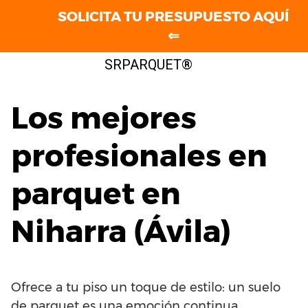
SOLICITA TU PRESUPUESTO AQUÍ
⇐
Saltar
SRPARQUET®
al
contenido
Los mejores
profesionales en
parquet en
Niharra (Ávila)
Ofrece a tu piso un toque de estilo: un suelo
de parquet es una emoción continua.