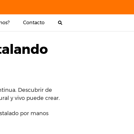
mos?
Contacto
talando
ntinua. Descubrir de
ral y vivo puede crear.
instalado por manos