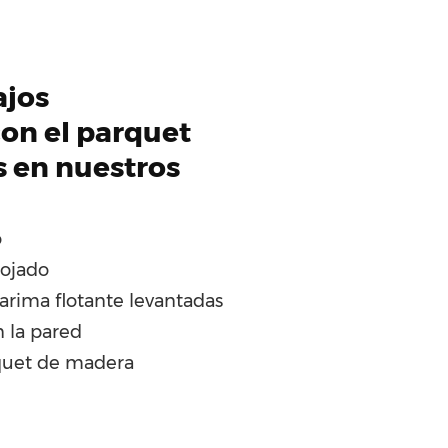
ajos
on el parquet
s en nuestros
o
ojado
arima flotante levantadas
n la pared
quet de madera