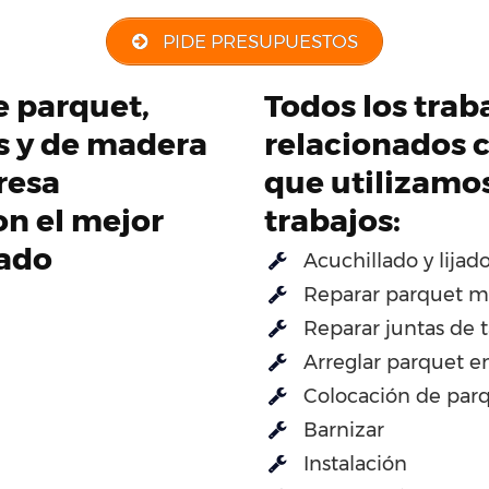
PIDE PRESUPUESTOS
de parquet,
Todos los trab
os y de madera
relacionados c
resa
que utilizamo
on el mejor
trabajos:
cado
Acuchillado y lijad
Reparar parquet m
Reparar juntas de t
Arreglar parquet e
Colocación de par
Barnizar
Instalación