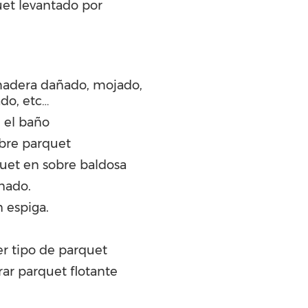
et levantado por
madera dañado, mojado,
ado, etc…
 el baño
bre parquet
quet en sobre baldosa
nado.
 espiga.
r tipo de parquet
rar parquet flotante