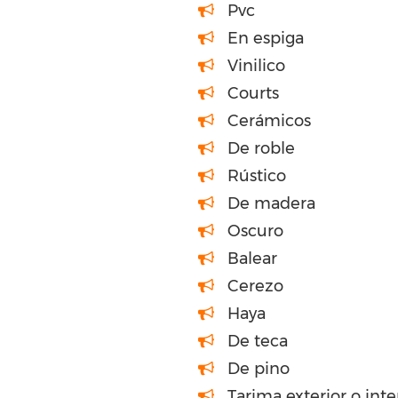
Pvc
En espiga
Vinilico
Courts
Cerámicos
De roble
Rústico
De madera
Oscuro
Balear
Cerezo
Haya
De teca
De pino
Tarima exterior o int