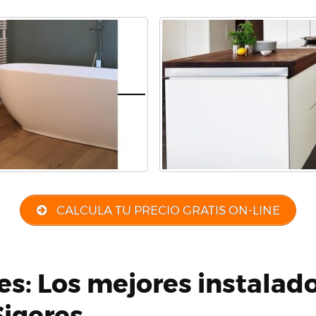
CALCULA TU PRECIO GRATIS ON-LINE
es: Los mejores instalad
Sigeres