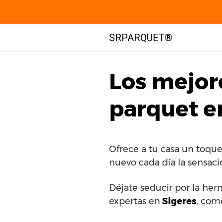
Saltar
SRPARQUET®
al
contenido
Los mejor
parquet en
Ofrece a tu casa un toqu
nuevo cada día la sensaci
Déjate seducir por la her
expertas en
Sigeres
, com