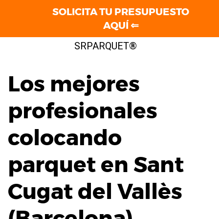
SOLICITA TU PRESUPUESTO
AQUÍ ⇐
Saltar
SRPARQUET®
al
contenido
Los mejores
profesionales
colocando
parquet en Sant
Cugat del Vallès
(Barcelona)