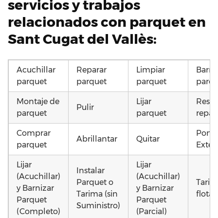
servicios y trabajos
relacionados con parquet en
Sant Cugat del Vallès:
Acuchillar
Reparar
Limpiar
Barni
parquet
parquet
parquet
parqu
Montaje de
Lijar
Resta
Pulir
parquet
parquet
repar
Comprar
Poner
Abrillantar
Quitar
parquet
Exteri
Lijar
Lijar
Instalar
(Acuchillar)
(Acuchillar)
Parquet o
Tarim
y Barnizar
y Barnizar
Tarima (sin
flota
Parquet
Parquet
Suministro)
(Completo)
(Parcial)