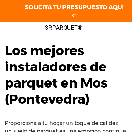
SOLICITA TU PRESUPUESTO AQUÍ
⇐
Saltar
SRPARQUET®
al
contenido
Los mejores
instaladores de
parquet en Mos
(Pontevedra)
Proporciona a tu hogar un toque de calidez:
un suelo de parquet es una emoción continua.