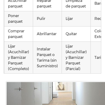
Acuchillar
Reparar
Limpieza
Barni
parquet
parquet
de parquet
Poner
Pulir
Lijar
Recup
parquet
Comprar
Coloc
Abrillantar
Quitar
parquet
Exteri
Lijar
Lijar
Instalar
(Acuchillar)
(Acuchillar)
Parquet o
y Barnizar
y Barnizar
Tarim
Tarima (sin
Parquet
Parquet
Suministro)
(Completo)
(Parcial)
Colocar
Poner
Poner
parquet o
parquet o
parquet o
Otros
Tarima
Tarima
Tarima
como 
Local
Vivienda
Vivienda
parqu
Comercial
(Completa)
(Parcial)