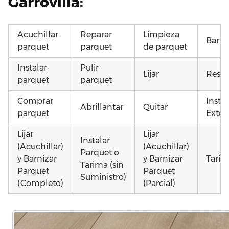
Garrovilla:
Acuchillar
Reparar
Limpieza
Barni
parquet
parquet
de parquet
Instalar
Pulir
Lijar
Resta
parquet
parquet
Comprar
Insta
Abrillantar
Quitar
parquet
Exteri
Lijar
Lijar
Instalar
(Acuchillar)
(Acuchillar)
Parquet o
y Barnizar
y Barnizar
Tarim
Tarima (sin
Parquet
Parquet
Suministro)
(Completo)
(Parcial)
Otros
Colocar
Colocar
Poner
como 
parquet o
parquet o
parquet o
parqu