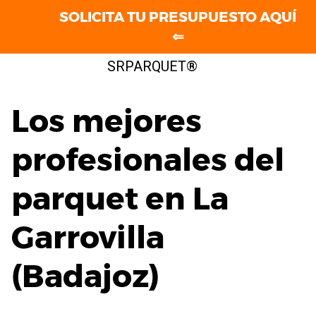
SOLICITA TU PRESUPUESTO AQUÍ
⇐
Saltar
SRPARQUET®
al
contenido
Los mejores
profesionales del
parquet en La
Garrovilla
(Badajoz)