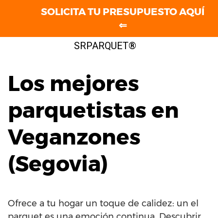
SOLICITA TU PRESUPUESTO AQUÍ
⇐
Saltar
SRPARQUET®
al
contenido
Los mejores
parquetistas en
Veganzones
(Segovia)
Ofrece a tu hogar un toque de calidez: un el
parquet es una emoción continua. Descubrir