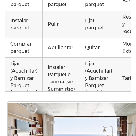
Barni
parquet
parquet
parquet
Resta
Instalar
Lijar
Pulir
y
parquet
parquet
recup
Comprar
Monta
Abrillantar
Quitar
parquet
Exteri
Lijar
Lijar
Instalar
(Acuchillar)
(Acuchillar)
Parquet o
y Barnizar
y Barnizar
Tarim
Tarima (sin
Parquet
Parquet
Suministro)
(Completo)
(Parcial)
Colocar
Poner
Poner
parquet o
parquet o
parquet o
Otros
Tarima
Tarima
Tarima
como 
Local
Vivienda
Vivienda
parqu
Comercial
(Completa)
(Parcial)