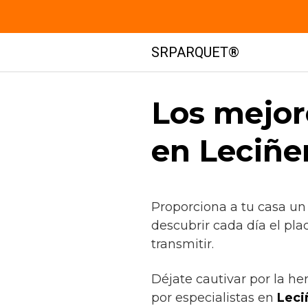
Saltar
SRPARQUET®
al
contenido
Los mejor
en Leciñe
Proporciona a tu casa un
descubrir cada día el pla
transmitir.
Déjate cautivar por la h
por especialistas en
Leci