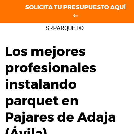
SOLICITA TU PRESUPUESTO AQUÍ
⇐
Saltar
SRPARQUET®
al
contenido
Los mejores
profesionales
instalando
parquet en
Pajares de Adaja
(Ávila)