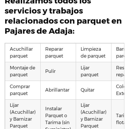
Realizamos todos los
servicios y trabajos
relacionados con parquet en
Pajares de Adaja:
Acuchillar
Reparar
Limpieza
Barni
parquet
parquet
de parquet
parqu
Montaje de
Lijar
Resta
Pulir
parquet
parquet
repar
Comprar
Coloc
Abrillantar
Quitar
parquet
Exteri
Lijar
Lijar
Instalar
(Acuchillar)
(Acuchillar)
Parquet o
Tarim
y Barnizar
y Barnizar
Tarima (sin
flota
Parquet
Parquet