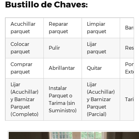
Bustillo de Chaves:
Acuchillar
Reparar
Limpiar
Barni
parquet
parquet
parquet
Colocar
Lijar
Pulir
Resta
parquet
parquet
Comprar
Poner
Abrillantar
Quitar
parquet
Exteri
Lijar
Lijar
Instalar
(Acuchillar)
(Acuchillar)
Parquet o
y Barnizar
y Barnizar
Tarim
Tarima (sin
Parquet
Parquet
Suministro)
(Completo)
(Parcial)
Otros
Colocar
Colocar
Poner
como 
parquet o
parquet o
parquet o