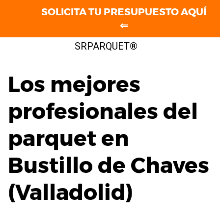
SOLICITA TU PRESUPUESTO AQUÍ
⇐
Saltar
SRPARQUET®
al
contenido
Los mejores
profesionales del
parquet en
Bustillo de Chaves
(Valladolid)