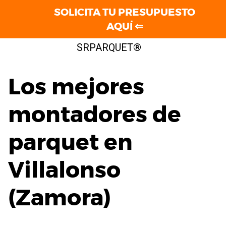
SOLICITA TU PRESUPUESTO
AQUÍ ⇐
Saltar
SRPARQUET®
al
contenido
Los mejores
montadores de
parquet en
Villalonso
(Zamora)