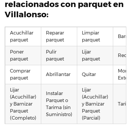
relacionados con parquet en
Villalonso:
Acuchillar
Reparar
Limpiar
Barni
parquet
parquet
parquet
Poner
Pulir
Lijar
Recup
parquet
parquet
parquet
Comprar
Monta
Abrillantar
Quitar
parquet
Exteri
Lijar
Lijar
Instalar
(Acuchillar)
(Acuchillar)
Parquet o
y Barnizar
y Barnizar
Tarim
Tarima (sin
Parquet
Parquet
Suministro)
(Completo)
(Parcial)
Otros