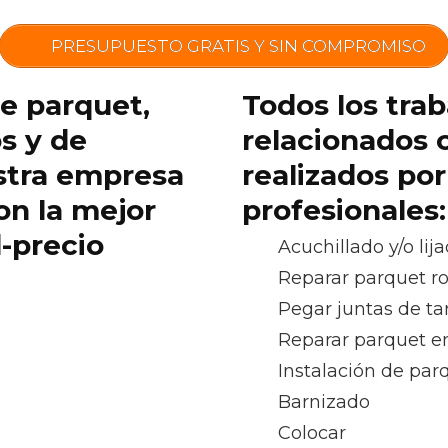
PRESUPUESTO GRATIS Y SIN COMPROMISO
de parquet,
Todos los trab
os y de
relacionados 
stra empresa
realizados po
on la mejor
profesionales:
d-precio
Acuchillado y/o lij
Reparar parquet r
Pegar juntas de ta
Reparar parquet e
Instalación de pa
Barnizado
Colocar