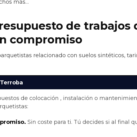
uchos más…
presupuesto de trabajos
sin compromiso
parquetistas relacionado con suelos sintéticos, ta
 Terroba
upuestos de colocación , instalación o mantenimie
quetistas:
mpromiso.
Sin coste para ti. Tú decides si al final q