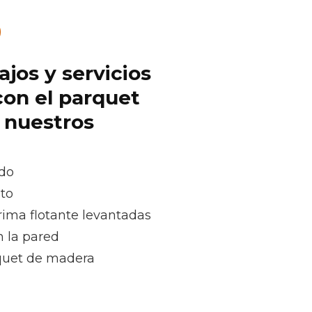
ajos y servicios
con el parquet
r nuestros
ado
oto
rima flotante levantadas
n la pared
rquet de madera