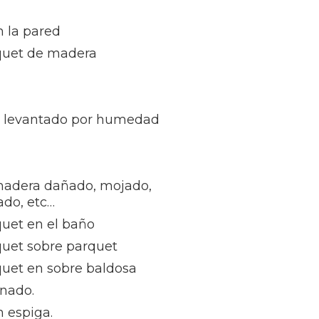
n la pared
rquet de madera
t levantado por humedad
madera dañado, mojado,
ñado, etc…
quet en el baño
quet sobre parquet
quet en sobre baldosa
inado.
 espiga.