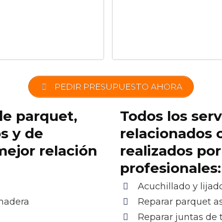
PEDIR PRESUPUESTO AHORA
de parquet,
Todos los serv
os y de
relacionados 
ejor relación
realizados po
profesionales:
Acuchillado y lijad
 madera
Reparar parquet as
Reparar juntas de 