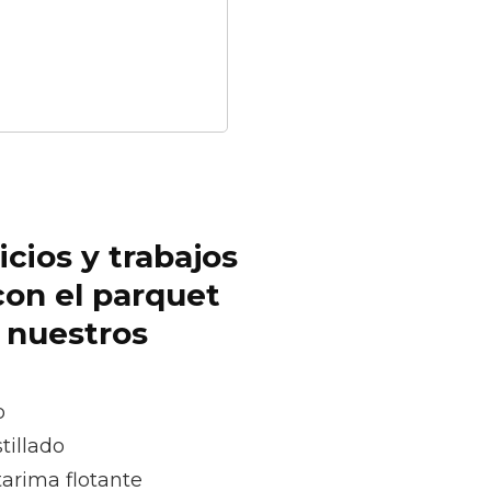
icios y trabajos
con el parquet
r nuestros
o
tillado
tarima flotante