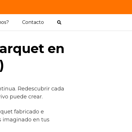
mos?
Contacto
parquet en
)
ntinua. Redescubrir cada
vivo puede crear.
rquet fabricado e
s imaginado en tus