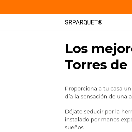
Saltar
SRPARQUET®
al
contenido
Los mejor
Torres de
Proporciona a tu casa un
día la sensación de una a
Déjate seducir por la he
instalado por manos exp
sueños.