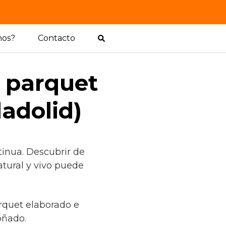
mos?
Contacto
l parquet
ladolid)
tinua. Descubrir de
tural y vivo puede
arquet elaborado e
oñado.