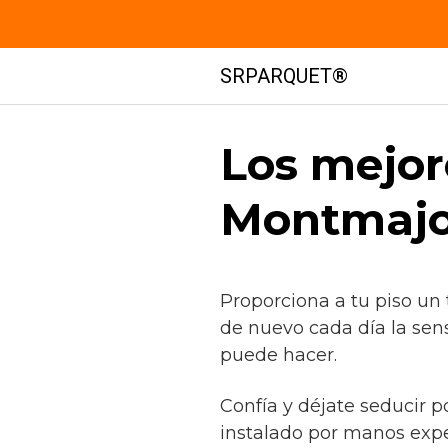
Saltar
SRPARQUET®
al
contenido
Los mejor
Montmajor
Proporciona a tu piso un
de nuevo cada día la sen
puede hacer.
Confía y déjate seducir p
instalado por manos exp