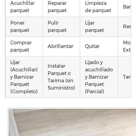
Acuchillar
Reparar
Limpieza
Barni
parquet
parquet
de parquet
Poner
Pulir
Lijar
Resta
parquet
parquet
parquet
Comprar
Mont
Abrillantar
Quitar
parquet
Exter
Lijar
Lijado y
Instalar
(Acuchillar)
acuchillado
Parquet o
y Barnizar
y Barnizar
Tarim
Tarima (sin
Parquet
Parquet
Suministro)
(Completo)
(Parcial)
Otros
Colocar
Poner
Colocar
como
parquet o
parquet o
parquet o
parq
Tarima
Tarima
Tarima
mojad
Local
Vivienda
Vivienda
astill