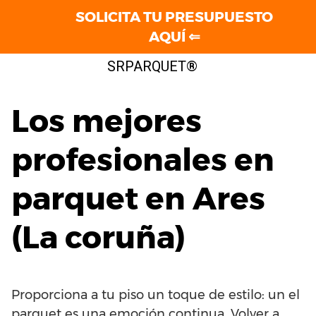
SOLICITA TU PRESUPUESTO
AQUÍ ⇐
Saltar
SRPARQUET®
al
contenido
Los mejores
profesionales en
parquet en Ares
(La coruña)
Proporciona a tu piso un toque de estilo: un el
parquet es una emoción continua. Volver a