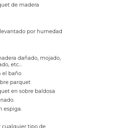
quet de madera
 levantado por humedad
madera dañado, mojado,
ñado, etc…
 el baño
obre parquet
quet en sobre baldosa
inado.
n espiga.
 cualquier tipo de