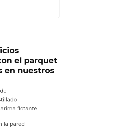
icios
con el parquet
s en nuestros
ado
tillado
tarima flotante
n la pared