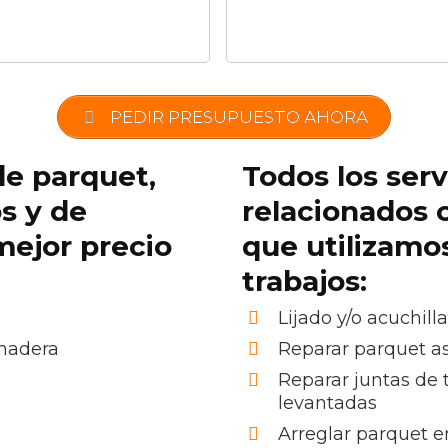
PEDIR PRESUPUESTO AHORA
de parquet,
Todos los serv
os y de
relacionados 
mejor precio
que utilizamo
trabajos:
Lijado y/o acuchill
 madera
Reparar parquet as
Reparar juntas de 
levantadas
Arreglar parquet e