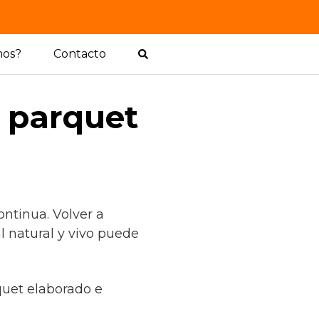
mos?
Contacto
l parquet
ntinua. Volver a
l natural y vivo puede
quet elaborado e