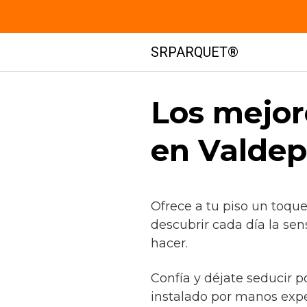
Saltar
SRPARQUET®
al
contenido
Los mejor
en Valdep
Ofrece a tu piso un toqu
descubrir cada día la se
hacer.
Confía y déjate seducir p
instalado por manos exp