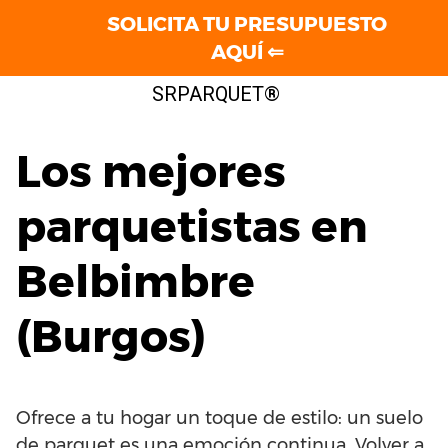
SOLICITA TU PRESUPUESTO
AQUÍ ⇐
Saltar
SRPARQUET®
al
contenido
Los mejores
parquetistas en
Belbimbre
(Burgos)
Ofrece a tu hogar un toque de estilo: un suelo
de parquet es una emoción continua. Volver a