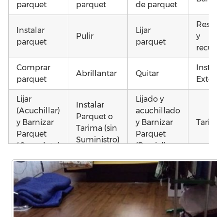
parquet
parquet
de parquet
Resta
Instalar
Lijar
Pulir
y
parquet
parquet
recup
Comprar
Insta
Abrillantar
Quitar
parquet
Exter
Lijar
Lijado y
Instalar
(Acuchillar)
acuchillado
Parquet o
y Barnizar
y Barnizar
Tarim
Tarima (sin
Parquet
Parquet
Suministro)
(Completo)
(Parcial)
Otros
Instalar
Poner
Instalar
como
parquet o
parquet o
parquet o
parq
Tarima
Tarima
Tarima
mojad
Local
Vivienda
Vivienda
astil