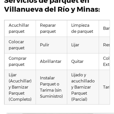
Servicios de parquet en
Villanueva del Río y Minas:
Acuchillar
Reparar
Limpieza
Barni
parquet
parquet
de parquet
Colocar
Pulir
Lijar
Resta
parquet
Comprar
Coloc
Abrillantar
Quitar
parquet
Exter
Lijar
Lijado y
Instalar
(Acuchillar)
acuchillado
Parquet o
y Barnizar
y Barnizar
Tarim
Tarima (sin
Parquet
Parquet
Suministro)
(Completo)
(Parcial)
Poner
Poner
Poner