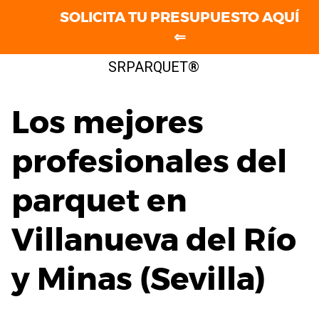
SOLICITA TU PRESUPUESTO AQUÍ
⇐
Saltar
SRPARQUET®
al
contenido
Los mejores
profesionales del
parquet en
Villanueva del Río
y Minas (Sevilla)