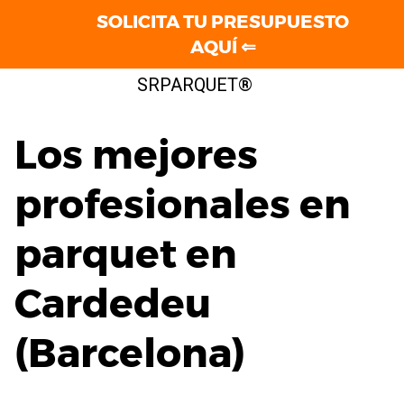
SOLICITA TU PRESUPUESTO
AQUÍ ⇐
Saltar
SRPARQUET®
al
contenido
Los mejores
profesionales en
parquet en
Cardedeu
(Barcelona)