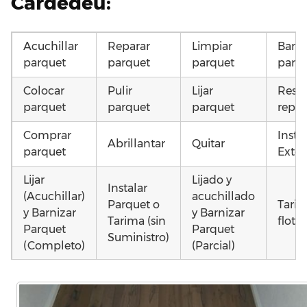
Cardedeu:
Acuchillar
Reparar
Limpiar
Barni
parquet
parquet
parquet
parq
Colocar
Pulir
Lijar
Resta
parquet
parquet
parquet
repar
Comprar
Insta
Abrillantar
Quitar
parquet
Exter
Lijar
Lijado y
Instalar
(Acuchillar)
acuchillado
Parquet o
Tari
y Barnizar
y Barnizar
Tarima (sin
flota
Parquet
Parquet
Suministro)
(Completo)
(Parcial)
Poner
Poner
Instalar
Otros
parquet o
parquet o
parquet o
como
Tarima
Tarima
Tarima