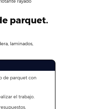
flotante rayado
de parquet.
dera, laminados,
to de parquet con
alizar el trabajo.
resupuestos.