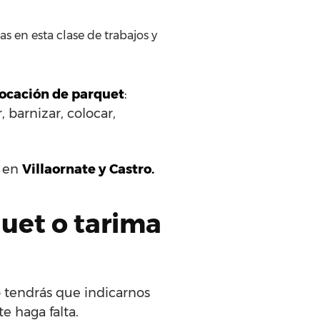
s en esta clase de trabajos y
olocación de parquet
:
 barnizar, colocar,
s en
Villaornate y Castro.
uet o tarima
o tendrás que indicarnos
e haga falta.