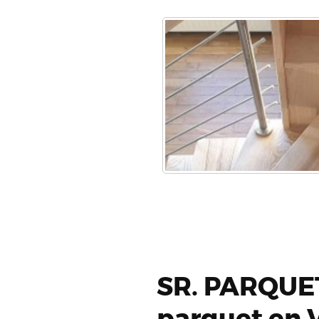
SR. PARQUET
parquet en V