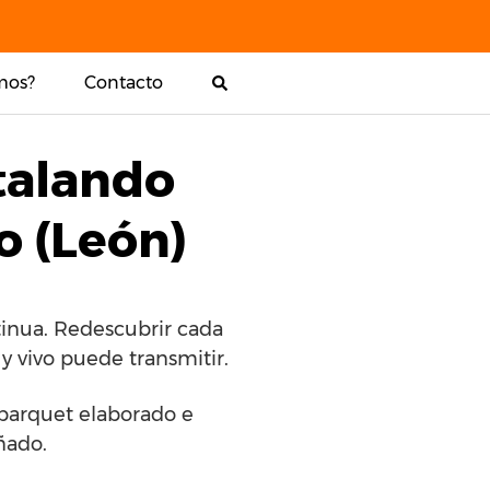
mos?
Contacto
talando
o (León)
tinua. Redescubrir cada
y vivo puede transmitir.
e parquet elaborado e
ñado.