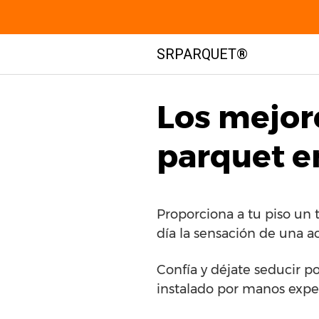
Saltar
SRPARQUET®
al
contenido
Los mejor
parquet en
Proporciona a tu piso un 
día la sensación de una a
Confía y déjate seducir p
instalado por manos expe