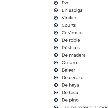
Pvc
En espiga
Vinilico
Courts
Cerámicos
De roble
Rústicos
De madera
Oscuro
Balear
De cerezo
De haya
De teca
De pino
Tarima exterior y mu