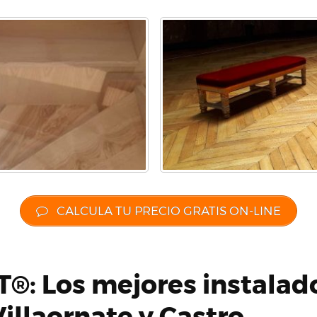
CALCULA TU PRECIO GRATIS ON-LINE
®: Los mejores instalad
illaornate y Castro