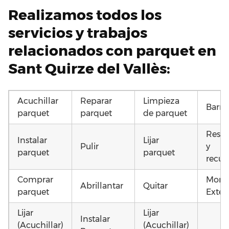
Realizamos todos los
servicios y trabajos
relacionados con parquet en
Sant Quirze del Vallès:
Acuchillar
Reparar
Limpieza
Barni
parquet
parquet
de parquet
Resta
Instalar
Lijar
Pulir
y
parquet
parquet
recup
Comprar
Monta
Abrillantar
Quitar
parquet
Exteri
Lijar
Lijar
Instalar
(Acuchillar)
(Acuchillar)