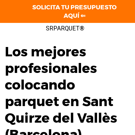
SOLICITA TU PRESUPUESTO
AQUÍ ⇐
Saltar
SRPARQUET®
al
contenido
Los mejores
profesionales
colocando
parquet en Sant
Quirze del Vallès
(Barcelona)