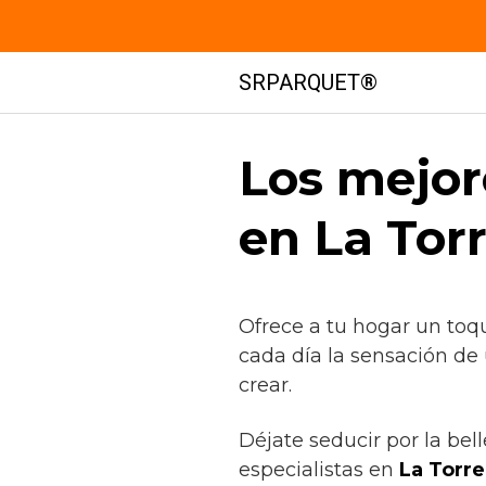
Saltar
SRPARQUET®
al
contenido
Los mejor
en La Tor
Ofrece a tu hogar un toq
cada día la sensación de
crear.
Déjate seducir por la bel
especialistas en
La Torre