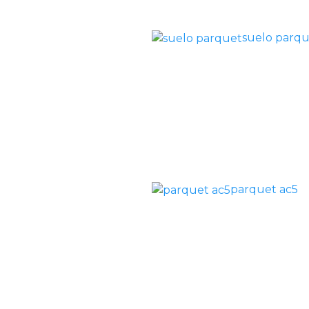
suelo parq
parquet ac5