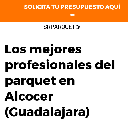
SOLICITA TU PRESUPUESTO AQUÍ
⇐
Saltar
SRPARQUET®
al
contenido
Los mejores
profesionales del
parquet en
Alcocer
(Guadalajara)