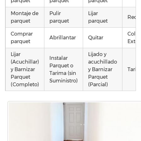
parquet
parquet
parquet
Montaje de
Pulir
Lijar
Recu
parquet
parquet
parquet
Comprar
Coloc
Abrillantar
Quitar
parquet
Exter
Lijar
Lijado y
Instalar
(Acuchillar)
acuchillado
Parquet o
y Barnizar
y Barnizar
Tarim
Tarima (sin
Parquet
Parquet
Suministro)
(Completo)
(Parcial)
Colocar
Poner
Montar
parquet o
parquet o
parquet o
Otros
Tarima
Tarima
Tarima
como
Local
Vivienda
Vivienda
parqu
Comercial
(Completa)
(Parcial)