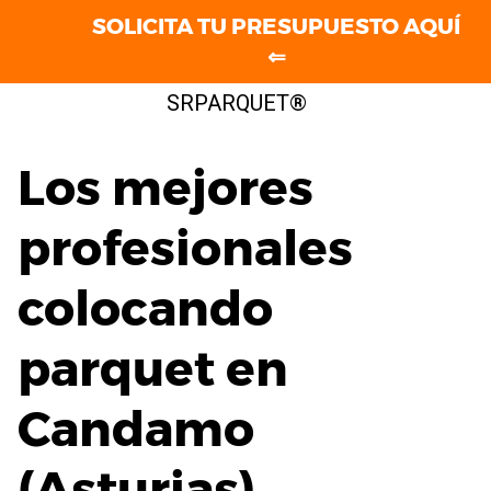
SOLICITA TU PRESUPUESTO AQUÍ
⇐
Saltar
SRPARQUET®
al
contenido
Los mejores
profesionales
colocando
parquet en
Candamo
(Asturias)