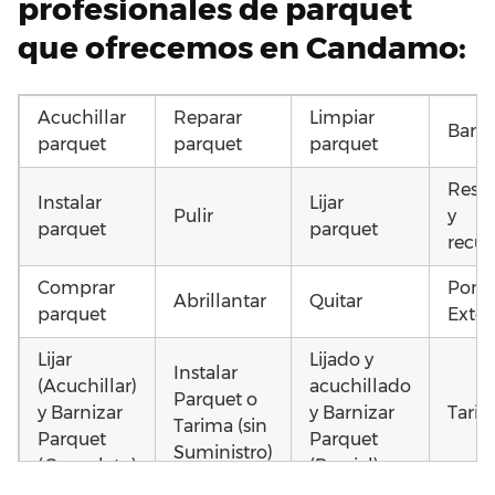
profesionales de parquet
que ofrecemos en Candamo:
Acuchillar
Reparar
Limpiar
Barni
parquet
parquet
parquet
Resta
Instalar
Lijar
Pulir
y
parquet
parquet
recup
Comprar
Pone
Abrillantar
Quitar
parquet
Exter
Lijar
Lijado y
Instalar
(Acuchillar)
acuchillado
Parquet o
y Barnizar
y Barnizar
Tarim
Tarima (sin
Parquet
Parquet
Suministro)
(Completo)
(Parcial)